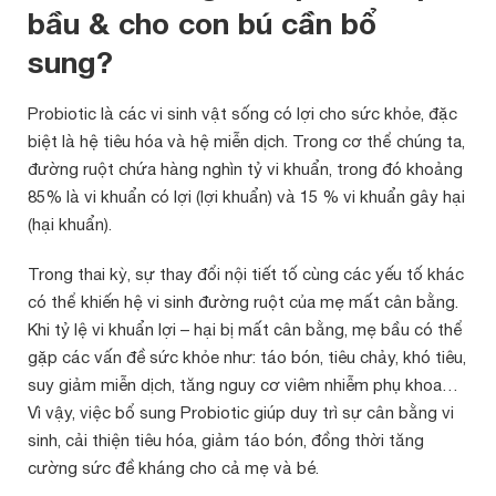
bầu & cho con bú cần bổ
sung?
Probiotic là các vi sinh vật sống có lợi cho sức khỏe, đặc
biệt là hệ tiêu hóa và hệ miễn dịch. Trong cơ thể chúng ta,
đường ruột chứa hàng nghìn tỷ vi khuẩn, trong đó khoảng
85% là vi khuẩn có lợi (lợi khuẩn) và 15 % vi khuẩn gây hại
(hại khuẩn).
Trong thai kỳ, sự thay đổi nội tiết tố cùng các yếu tố khác
có thể khiến hệ vi sinh đường ruột của mẹ mất cân bằng.
Khi tỷ lệ vi khuẩn lợi – hại bị mất cân bằng, mẹ bầu có thể
gặp các vấn đề sức khỏe như: táo bón, tiêu chảy, khó tiêu,
suy giảm miễn dịch, tăng nguy cơ viêm nhiễm phụ khoa…
Vì vậy, việc bổ sung Probiotic giúp duy trì sự cân bằng vi
sinh, cải thiện tiêu hóa, giảm táo bón, đồng thời tăng
cường sức đề kháng cho cả mẹ và bé.