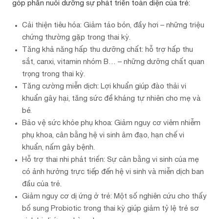
góp phần nuôi dưỡng sự phát triển toàn diện của trẻ:
Cải thiện tiêu hóa
: Giảm táo bón, đầy hơi – những triệu
chứng thường gặp trong thai kỳ.
Tăng khả năng hấp thu dưỡng chất
: hỗ trợ hấp thu
sắt, canxi, vitamin nhóm B… – những dưỡng chất quan
trọng trong thai kỳ.
Tăng cường miễn dịch
: Lợi khuẩn giúp đào thải vi
khuẩn gây hại, tăng sức đề kháng tự nhiên cho mẹ và
bé.
Bảo vệ sức khỏe phụ khoa
: Giảm nguy cơ viêm nhiễm
phụ khoa, cân bằng hệ vi sinh âm đạo, hạn chế vi
khuẩn, nấm gây bệnh.
Hỗ trợ thai nhi phát triển
: Sự cân bằng vi sinh của mẹ
có ảnh hưởng trực tiếp đến hệ vi sinh và miễn dịch ban
đầu của trẻ.
Giảm nguy cơ dị ứng ở trẻ
: Một số nghiên cứu cho thấy
bổ sung Probiotic trong thai kỳ giúp giảm tỷ lệ trẻ sơ