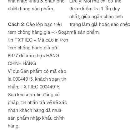
nhà nhập khẩu & phân phối
Lưu ý: Mỗi mã chỉ có thể
chính hãng sản phẩm.
được kiểm tra 1 lần duy
nhất, giúp ngăn chặn tình
Cách 2:
Cào lớp bạc trên
trạng làm giả hoặc sao chép
tem chống hàng giả –> Soạn
mã sản phẩm.
tin TXT IEC + Mã cào in trên
tem chống hãng giả gửi
8077 để xác thực HÀNG
CHÍNH HÃNG
Ví dụ: Sản phẩm có mã cào
là 00044915, khách soạn tin
nhắn: TXT IEC 00044915
Sau khi soạn tin đúng cú
pháp, tin nhắn trả về sẽ xác
nhận khách hàng đã mua
sản phẩm nhập khẩu chính
hãng.