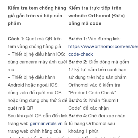
Kiểm tra tem chống hàng
Kiểm tra trực tiếp trên
giả gắn trên vỏ hộp sản
website Orthomol (Đức)
phẩm
bằng mã code
Cách 1:
Quét mã QR trên
Bước 1:
Vào đường link:
tem vàng chống hàng giả
https://www.orthomol.com/en/ser
– Thiết bị hệ điều hành IOS:
code-check
dùng cameara máy ảnh quét
Bước 2:
Điền dòng mã gồm
mã
17 ký tự, nằm bên cạnh hạn
– Thiết bị hệ điều hành
sử dụng trên hộp sản phẩm
Android hoặc ngoài IOS:
Orthomol vào ô kiểm tra
dùng zalo để quét mã QR
“Product Code Check”
hoặc ứng dụng phụ thứ 3 để
Bước 3:
Nhấn “Submit
quét mã QR
Code” để xác nhận
Sau khi quét QR dẫn đến link
Bước 4:
Chờ đợi xác nhận
trang web
germanvitals.vn
là
từ hãng Orthomol sau
trang web chính hãng của
khoảng 1 phút.