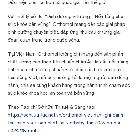
Đức, hiện diện tại hơn 30 quốc gia trên thế giới.
Với triết lý cốt lõi “Dinh dưỡng vi lượng – Nền tảng cho
sức khỏe bền vững”, Orthomol mang đến các giải pháp
dinh dưỡng chuyên biệt, đáp ứng nhu cầu ở từng giai
đoạn quan trọng trong cuộc sống.
Tại Việt Nam, Orthomol không chỉ mang đến sản phẩm
chất lượng cao theo tiêu chuẩn châu Âu, là cầu nối mang
tinh hoa dinh dưỡng chuẩn Đức đến gần hơn với người
tiêu dùng Việt, mà còn hướng tới là một người bạn đồng
hành, chia sẻ cùng khách hàng trong hành trình chăm sóc
sức khỏe khoa học, an toàn và bền vững
Theo Tạp chí Sở hữu Trí tuệ & Sáng tạo:
https://sohuutritue.net.vn/orthomol-viet-nam-ghi-danh-
tan-binh-xuat-sac-nhat-tai-vietbaby-fair-2025-ha-noi-
d328238.html